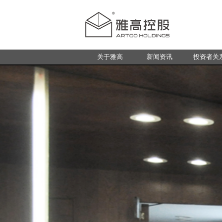
关于雅高
新闻资讯
投资者关