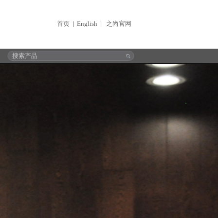
首页
English
之尚官网
|
|