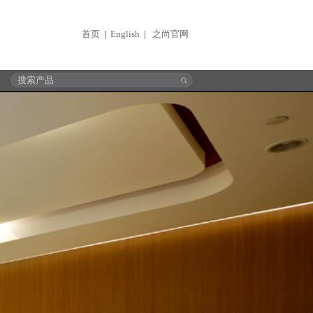
首页
English
之尚官网
|
|