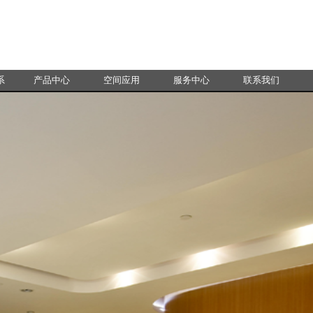
系
产品中心
空间应用
服务中心
联系我们