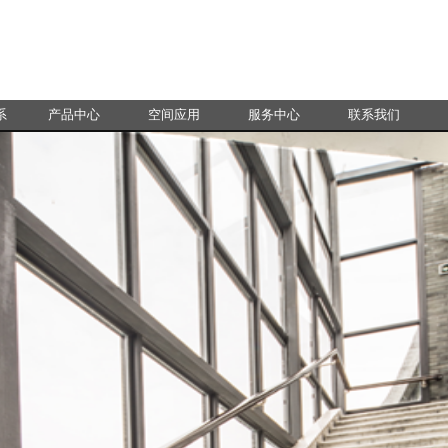
系
产品中心
空间应用
服务中心
联系我们