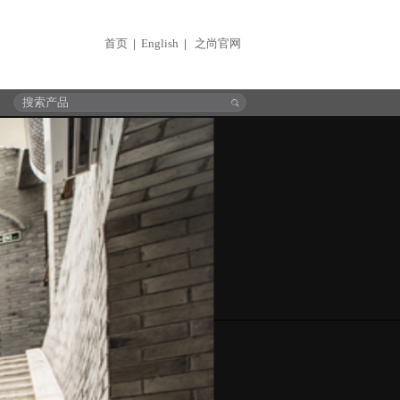
首页
English
之尚官网
|
|