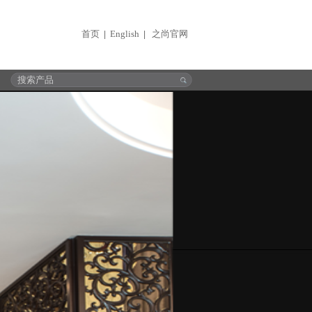
首页
English
之尚官网
|
|